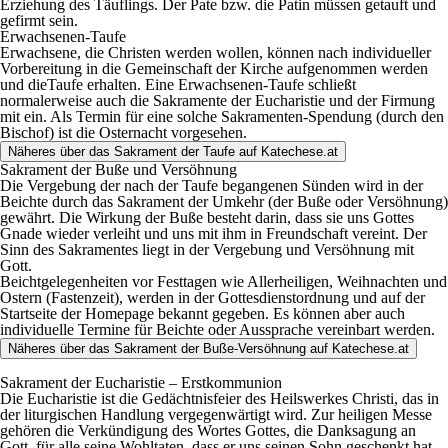
Erziehung des Täuflings. Der Pate bzw. die Patin müssen getauft und
gefirmt sein.
Erwachsenen-Taufe
Erwachsene, die Christen werden wollen, können nach individueller
Vorbereitung in die Gemeinschaft der Kirche aufgenommen werden
und dieTaufe erhalten. Eine Erwachsenen-Taufe schließt
normalerweise auch die Sakramente der Eucharistie und der Firmung
mit ein. Als Termin für eine solche Sakramenten-Spendung (durch den
Bischof) ist die Osternacht vorgesehen.
Näheres über das Sakrament der Taufe auf Katechese.at
Sakrament der Buße und Versöhnung
Die Vergebung der nach der Taufe begangenen Sünden wird in der
Beichte durch das Sakrament der Umkehr (der Buße oder Versöhnung)
gewährt. Die Wirkung der Buße besteht darin, dass sie uns Gottes
Gnade wieder verleiht und uns mit ihm in Freundschaft vereint. Der
Sinn des Sakramentes liegt in der Vergebung und Versöhnung mit
Gott.
Beichtgelegenheiten vor Festtagen wie Allerheiligen, Weihnachten und
Ostern (Fastenzeit), werden in der Gottesdienstordnung und auf der
Startseite der Homepage bekannt gegeben. Es können aber auch
individuelle Termine für Beichte oder Aussprache vereinbart werden.
Näheres über das Sakrament der Buße-Versöhnung auf Katechese.at
Sakrament der Eucharistie – Erstkommunion
Die Eucharistie ist die Gedächtnisfeier des Heilswerkes Christi, das in
der liturgischen Handlung vergegenwärtigt wird. Zur heiligen Messe
gehören die Verkündigung des Wortes Gottes, die Danksagung an
Gott, für alle seine Wohltaten, dass er uns seinen Sohn geschenkt hat,