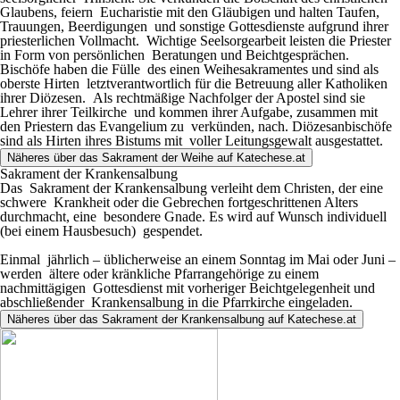
Glaubens, feiern Eucharistie mit den Gläubigen und halten Taufen,
Trauungen, Beerdigungen und sonstige Gottesdienste aufgrund ihrer
priesterlichen Vollmacht. Wichtige Seelsorgearbeit leisten die Priester
in Form von persönlichen Beratungen und Beichtgesprächen.
Bischöfe haben die Fülle des einen Weihesakramentes und sind als
oberste Hirten letztverantwortlich für die Betreuung aller Katholiken
ihrer Diözesen. Als rechtmäßige Nachfolger der Apostel sind sie
Lehrer ihrer Teilkirche und kommen ihrer Aufgabe, zusammen mit
den Priestern das Evangelium zu verkünden, nach. Diözesanbischöfe
sind als Hirten ihres Bistums mit voller Leitungsgewalt ausgestattet.
Näheres über das Sakrament der Weihe auf Katechese.at
Sakrament
der Krankensalbung
Das Sakrament der Krankensalbung verleiht dem Christen, der eine
schwere Krankheit oder die Gebrechen fortgeschrittenen Alters
durchmacht, eine besondere Gnade. Es wird auf Wunsch individuell
(bei einem Hausbesuch) gespendet.
Einmal jährlich – üblicherweise an einem Sonntag im Mai oder Juni –
werden ältere oder kränkliche Pfarrangehörige zu einem
nachmittägigen Gottesdienst mit vorheriger Beichtgelegenheit und
abschließender Krankensalbung in die Pfarrkirche eingeladen.
Näheres über das Sakrament der Krankensalbung auf Katechese.at